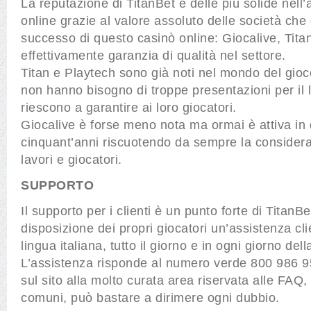
La reputazione di TitanBet è delle più solide nel
online grazie al valore assoluto delle società che 
successo di questo casinò online: Giocalive, Tita
effettivamente garanzia di qualità nel settore.
Titan e Playtech sono già noti nel mondo del gio
non hanno bisogno di troppe presentazioni per il l
riescono a garantire ai loro giocatori.
Giocalive è forse meno nota ma ormai è attiva in
cinquant’anni riscuotendo da sempre la consideraz
lavori e giocatori.
SUPPORTO
Il supporto per i clienti è un punto forte di TitanB
disposizione dei propri giocatori un’assistenza cli
lingua italiana, tutto il giorno e in ogni giorno del
L’assistenza risponde al numero verde 800 986 95
sul sito alla molto curata area riservata alle FAQ
comuni, può bastare a dirimere ogni dubbio.