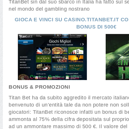
TitanBet sin dal suo sbarco in Italia ha fatto sul se
nel mondo del gambling nostrano
GIOCA E VINCI SU CASINO.TITANBET.IT C
BONUS DI 500€
BONUS & PROMOZIONI
Titan Bet ha da subito aggredito il mercato italia
benvenuto di un’entità tale da non potere non soll
giocatori: TitanBet riconosce infatti un bonus di 
ammonta al 75% della cifra depositata sul proprio
ad un ammontare massimo di 500 €. Il valore del